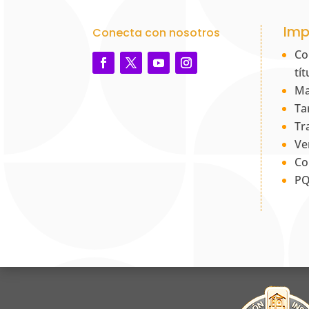
Imp
Conecta con nosotros
Co
tí
Ma
Ta
Tr
Ve
Co
PQ