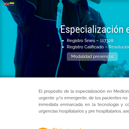
Especialización 
Registro Snies –
117328
Registro Calificado –
Resolución
Modalidad presencial
El propósito de la especialización en Medici
urgente y/o emergente, de los pacientes no p
inmediata enmarcada en la tecnología y co
urgencias hospitalarios y pre hospitalarios, a