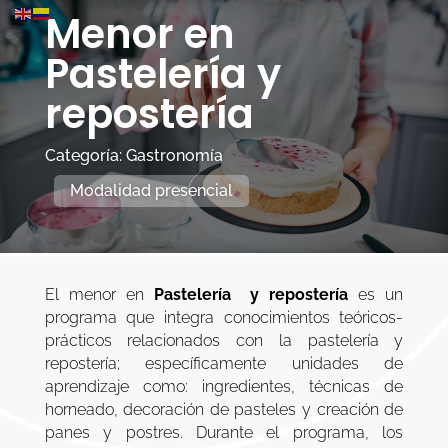
Menor en
Pastelería y
repostería
Categoría: Gastronomía
Modalidad presencial
El menor en
Pastelería y repostería
es un
programa que integra conocimientos teóricos-
prácticos relacionados con la pastelería y
repostería; específicamente unidades de
aprendizaje como: ingredientes, técnicas de
horneado, decoración de pasteles y creación de
panes y postres. Durante el programa, los