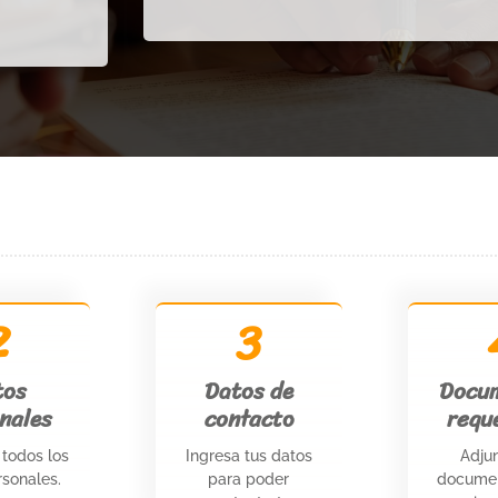
2
3
tos
Datos de
Docu
nales
contacto
requ
todos los
Ingresa tus datos
Adjun
rsonales.
para poder
docume