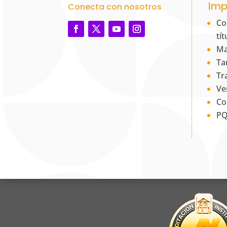
Imp
Conecta con nosotros
Co
tí
Ma
Ta
Tr
Ve
Co
PQ