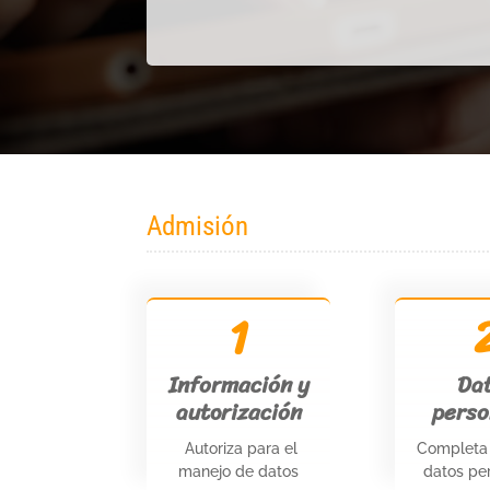
Admisión
1
Información y
Da
autorización
perso
A
utoriza para el
Completa 
manejo de datos
datos pe