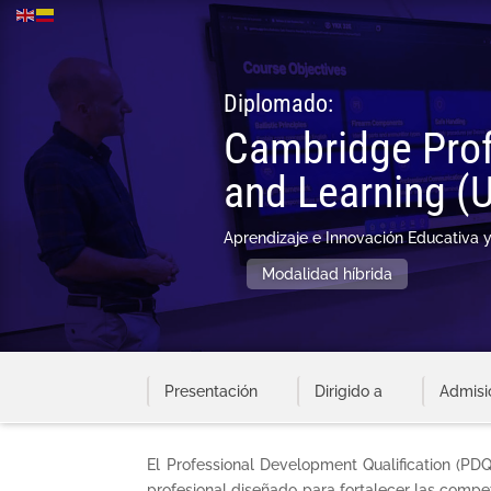
Diplomado:
Cambridge Prof
and Learning (U
Aprendizaje e Innovación Educativa
Modalidad híbrida
Presentación
Dirigido a
Admisi
El Professional Development Qualification (PD
profesional diseñado para fortalecer las compe