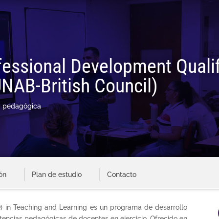
essional Development Qualif
NAB-British Council)
 y pedagógica
ón
Plan de estudio
Contacto
Q) in Teaching and Learning es un programa de desarrollo
tencias pedagógicas de docentes en ejercicio. Ofrecido en