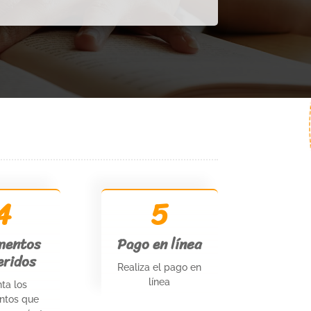
4
5
mentos
Pago en línea
eridos
Realiza el pago en
línea
ta los
ntos que