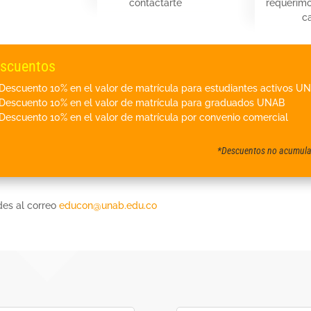
contactarte
requerimo
c
scuentos
Descuento 10% en el valor de matrícula para estudiantes activos U
Descuento 10% en el valor de matrícula para graduados UNAB
Descuento 10% en el valor de matrícula por convenio comercial
*Descuentos no acumula
des al correo
educon@unab.edu.co