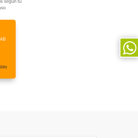
s según tu
aso
NAB

bles