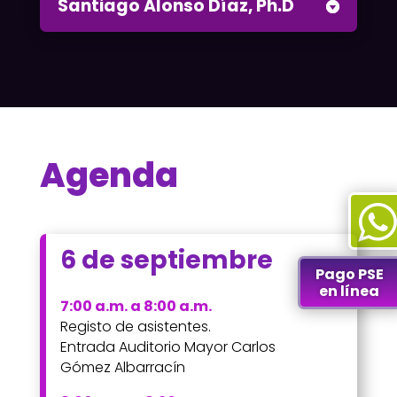
Santiago Alonso Díaz, Ph.D
Agenda

6 de septiembre
Pago PSE
en línea
7:00 a.m. a 8:00 a.m.
Registo de asistentes.
Entrada Auditorio Mayor Carlos
Gómez Albarracín