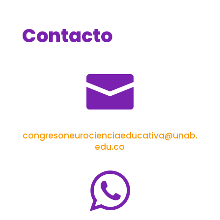
Contacto

congresoneurocienciaeducativa@unab.
edu.co
