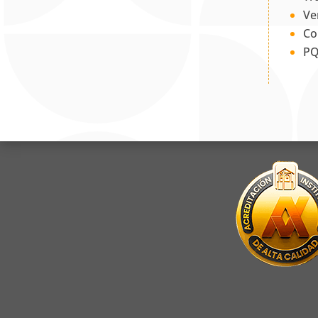
Ve
Co
PQ