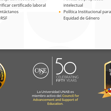
rificar certificado laboral
intelectual
ntáctanos
Política Institucional para
RSF
Equidad de Género
La Universidad UNAB es
miembro activo del
Council for
Advancement and Support of
Education
.