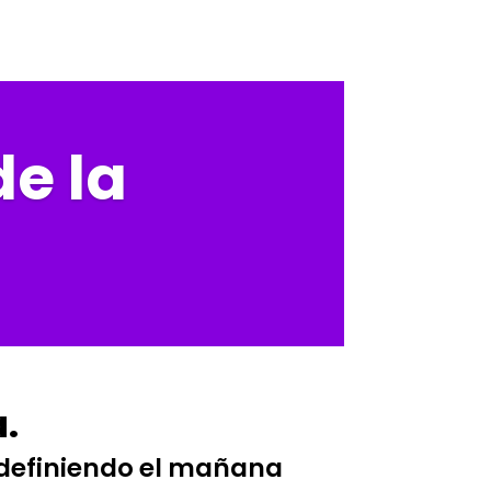
de la
.
edefiniendo el mañana