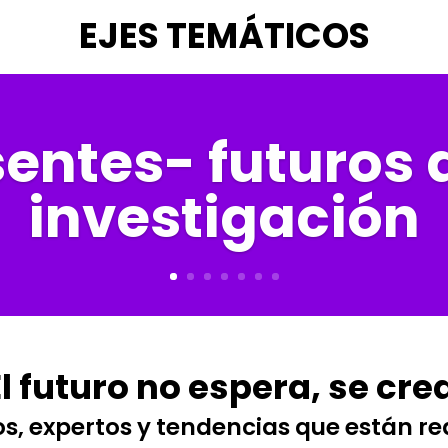
EJES TEMÁTICOS
entes- futuros 
investigación
El futuro no espera, se crea
os, expertos y tendencias que están r