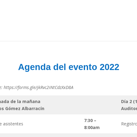
Agenda del evento 2022
e: https://forms.gle/jkRvc2iNtCdzXxD8A
ornada de la mañana
Día 2 (
los Gómez Albarracín
Audito
7:30 –
e asistentes
Registr
8:00am