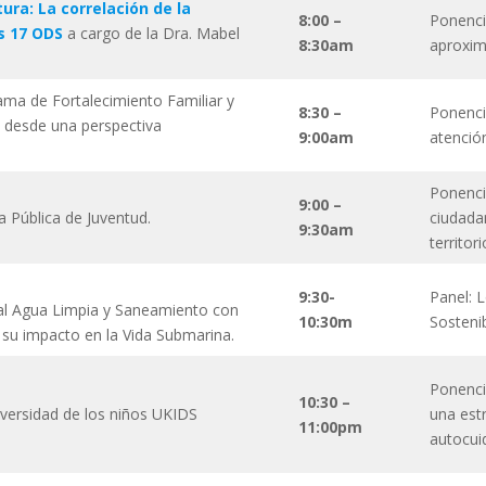
ura: La correlación de la
8:00 –
Ponenci
os 17 ODS
a cargo de la Dra. Mabel
8:30am
aproxim
ma de Fortalecimiento Familiar y
8:30 –
Ponenci
 desde una perspectiva
9:00am
atenció
Ponenci
9:00 –
a Pública de Juventud.
ciudadan
9:30am
territo
9:30-
Panel: 
al Agua Limpia y Saneamiento con
10:30m
Sostenib
y su impacto en la Vida Submarina.
Ponenci
10:30 –
versidad de los niños UKIDS
una estr
11:00pm
autocui