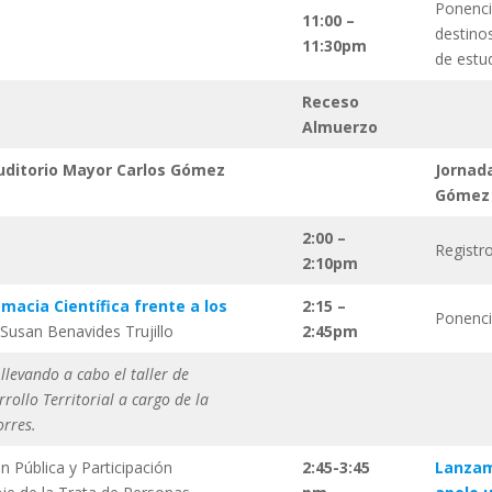
Ponenci
11:00 –
destinos
11:30pm
de estu
Receso
Almuerzo
Auditorio Mayor Carlos Gómez
Jornada
Gómez 
2:00 –
Registr
2:10pm
macia Científica frente a los
2:15 –
Ponenc
 Susan Benavides Trujillo
2:45pm
llevando a cabo el taller de
rollo Territorial a cargo de la
orres.
 Pública y Participación
2:45-3:45
Lanzam