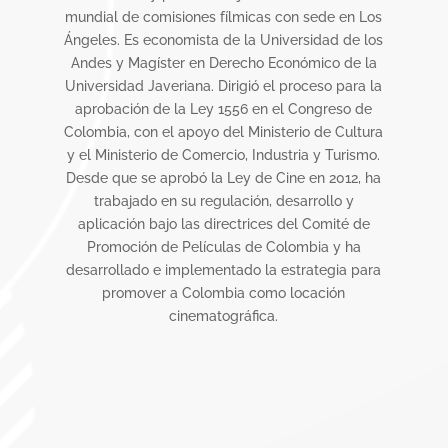
mundial de comisiones fílmicas con sede en Los
o y
Ángeles. Es economista de la Universidad de los
de
Andes y Magíster en Derecho Económico de la
on su
Universidad Javeriana. Dirigió el proceso para la
a
aprobación de la Ley 1556 en el Congreso de
Colombia, con el apoyo del Ministerio de Cultura
tos
y el Ministerio de Comercio, Industria y Turismo.
 de
Desde que se aprobó la Ley de Cine en 2012, ha
ia y
trabajado en su regulación, desarrollo y
n
aplicación bajo las directrices del Comité de
ine y
Promoción de Películas de Colombia y ha
es.
desarrollado e implementado la estrategia para
promover a Colombia como locación
 y
cinematográfica.
ción
smo,
60
 para
d de