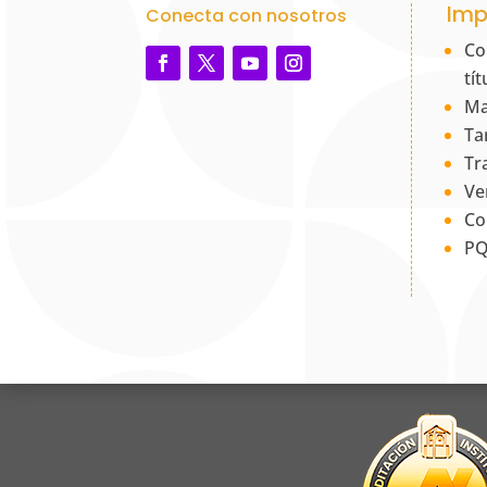
Imp
Conecta con nosotros
Co
tí
Ma
Ta
Tr
Ve
Co
PQ