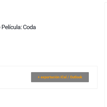
 Película: Coda
+ exportación iCal / Outlook