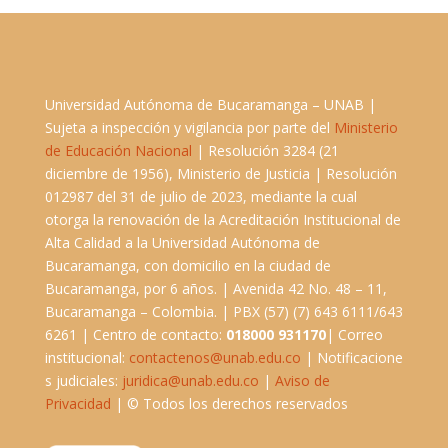
Universidad Autónoma de Bucaramanga – UNAB |
Sujeta a inspección y vigilancia por parte del
Ministerio
de Educación Nacional
| Resolución 3284 (21
diciembre de 1956), Ministerio de Justicia | Resolución
012987 del 31 de julio de 2023, mediante la cual
otorga la renovación de la Acreditación Institucional de
Alta Calidad a la Universidad Autónoma de
Bucaramanga, con domicilio en la ciudad de
Bucaramanga, por 6 años. | Avenida 42 No. 48 – 11,
Bucaramanga – Colombia. | PBX (57) (7) 643 6111/643
6261 | Centro de contacto:
018000 931170
| Correo
institucional:
contactenos@unab.edu.co
| Notificacione
s judiciales:
juridica@unab.edu.co
|
Aviso de
Privacidad
| © Todos los derechos reservados