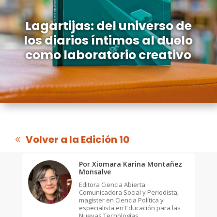
Lagartijas: del universo de
los diarios íntimos al duelo
como laboratorio creativo
Volver a la Edición 10
Por Xiomara Karina Montañez
Monsalve
Editora Ciencia Abierta.
Comunicadora Social y Periodista,
magíster en Ciencia Política y
especialista en Educación para las
Nuevas Tecnologías.