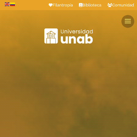
Filantropía
Biblioteca
Comunidad
Estudiantes
Profesores
Colaboradores
Graduados