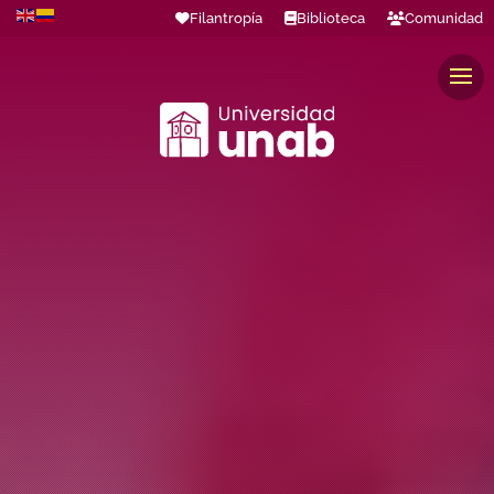
Filantropía
Biblioteca
Comunidad
Estudiantes
Profesores
Colaboradores
Graduados