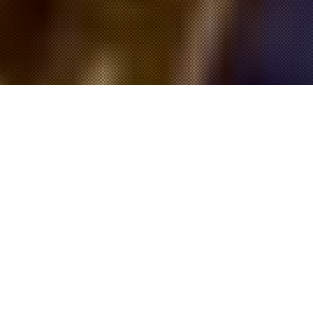
Aquí encuentras el
camino que
se
adapta a tu ritmo,
tus metas y tu