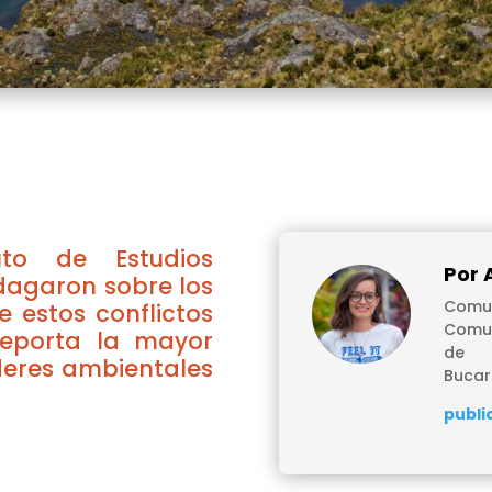
tuto de Estudios
Por 
ndagaron sobre los
Comun
 estos conflictos
Comun
eporta la mayor
de 
deres ambientales
Buca
publi