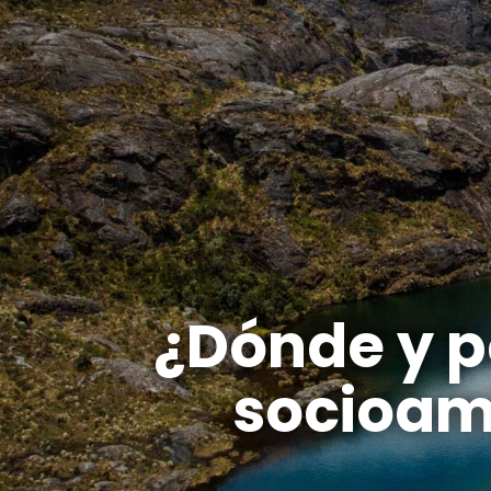
¿Dónde y po
socioam