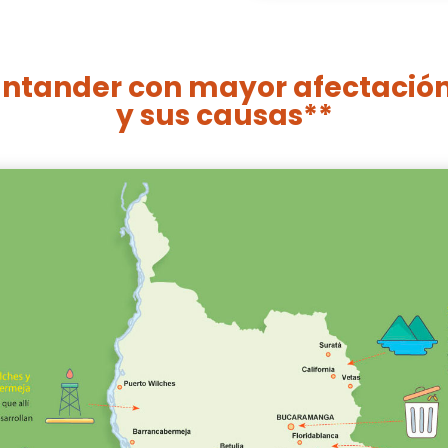
antander con mayor afectació
y sus causas**