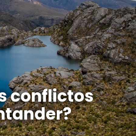
 conflictos
ntander?