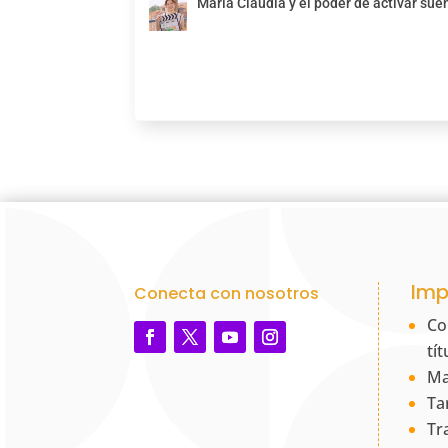
María Claudia y el poder de activar sue
Imp
Conecta con nosotros
Co
tí
Ma
Ta
Tr