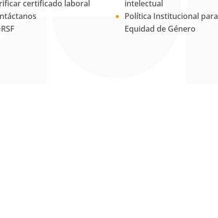
rificar certificado laboral
intelectual
ntáctanos
Política Institucional para
RSF
Equidad de Género
La Universidad UNAB es
miembro activo del
Council for
Advancement and Support of
Education
.