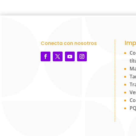
Imp
Conecta con nosotros
Co
tí
Ma
Ta
Tr
Ve
Co
PQ