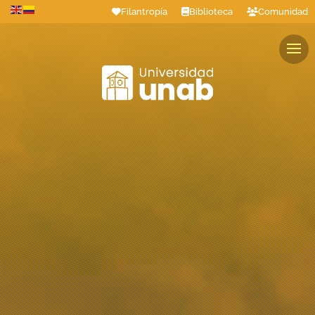
Filantropía
Biblioteca
Comunidad
Estudiantes
Profesores
Colaboradores
Graduados