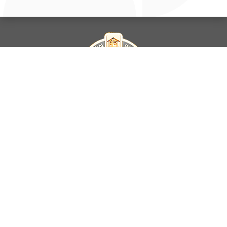
La Universidad UNAB es miembro activo del
Council for Advancement
and Support of Education
.