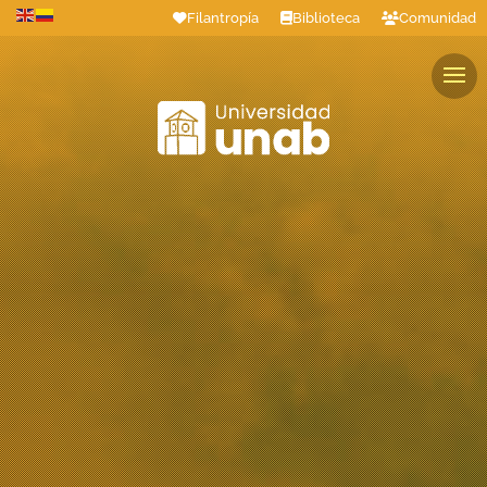
Filantropía
Biblioteca
Comunidad
Estudiantes
Profesores
Colaboradores
Graduados