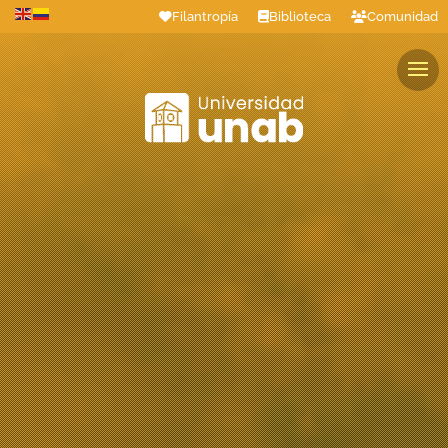
Filantropía
Biblioteca
Comunidad
Estudiantes
Profesores
Colaboradores
Graduados