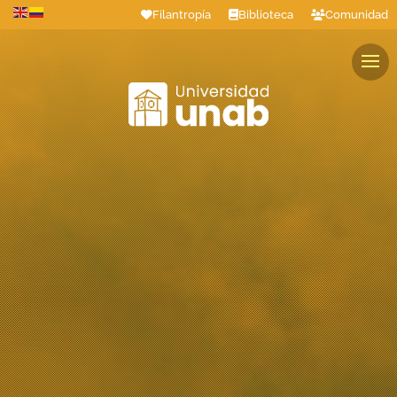
Filantropía
Biblioteca
Comunidad
Estudiantes
Profesores
Colaboradores
Graduados