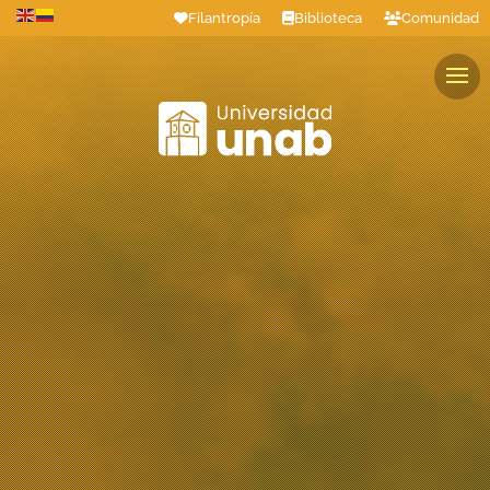
Filantropía
Biblioteca
Comunidad
Estudiantes
Profesores
Colaboradores
Graduados