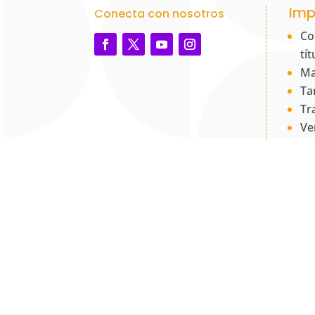
Imp
Conecta con nosotros
Co
tí
Ma
Ta
Tr
Ve
Co
PQ