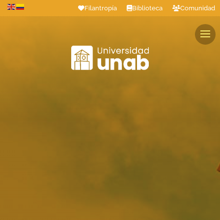
Filantropía
Biblioteca
Comunidad
Estudiantes
Profesores
Colaboradores
Graduados