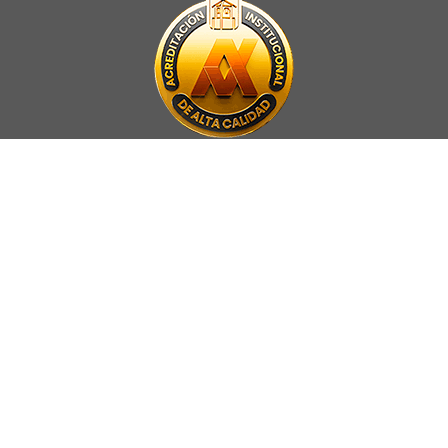
La Universidad UNAB es miembro activo del
Council for Advancement
and Support of Education
.