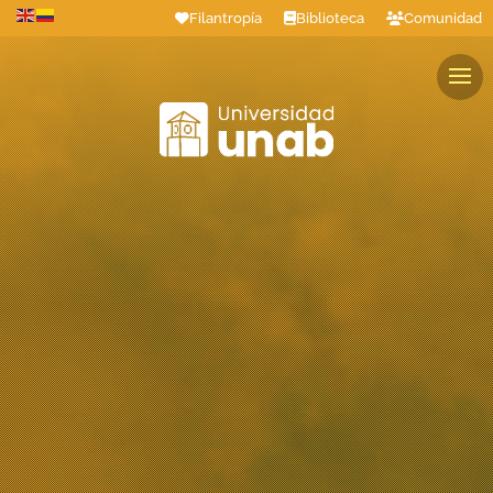
Filantropía
Biblioteca
Comunidad
Estudiantes
Profesores
Colaboradores
Graduados