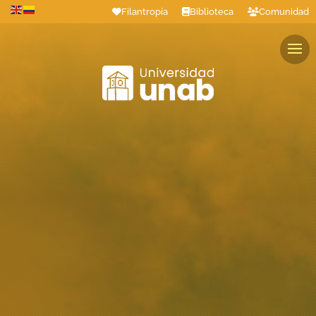
Filantropía
Biblioteca
Comunidad
Estudiantes
Profesores
Colaboradores
Graduados