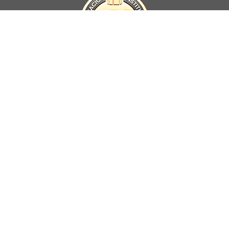
La Universidad UNAB es miembro activo del
Council for Advancement
and Support of Education
.