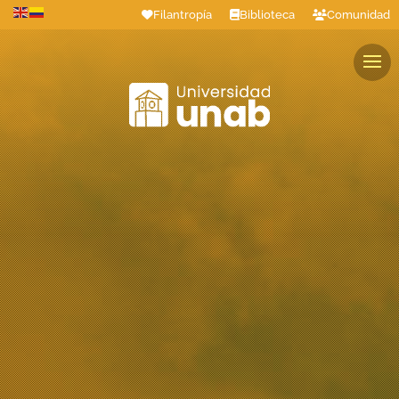
Filantropía
Biblioteca
Comunidad
Estudiantes
Profesores
Colaboradores
Graduados