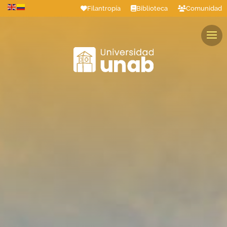
Filantropía
Biblioteca
Comunidad
Estudiantes
Profesores
Colaboradores
Graduados