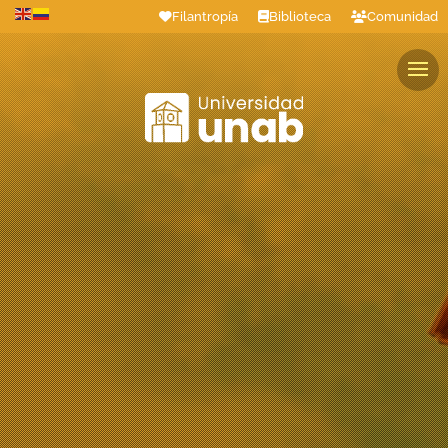
Filantropía
Biblioteca
Comunidad
Estudiantes
Profesores
Colaboradores
Graduados