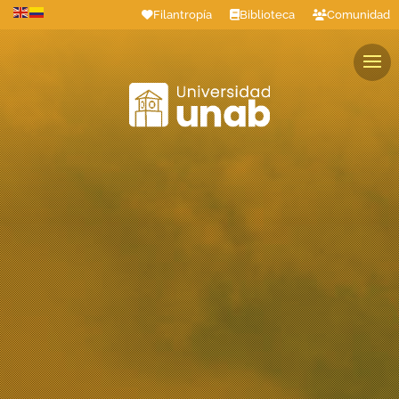
Filantropía
Biblioteca
Comunidad
Estudiantes
Profesores
Colaboradores
Graduados