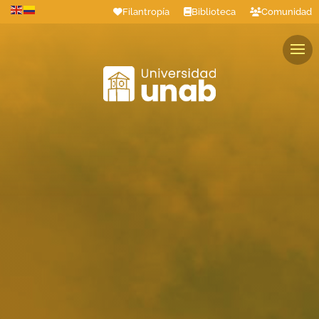
Filantropía
Biblioteca
Comunidad
Estudiantes
Profesores
Colaboradores
Graduados