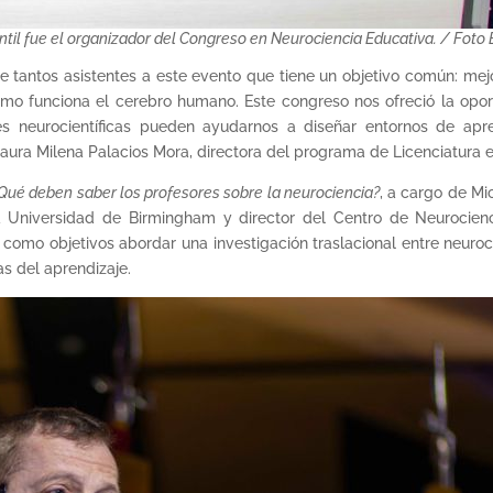
til fue el organizador del Congreso en Neurociencia Educativa. / Foto 
e tantos asistentes a este evento que tiene un objetivo común: mej
o funciona el cerebro humano. Este congreso nos ofreció la opor
es neurocientíficas pueden ayudarnos a diseñar entornos de apre
 Laura Milena Palacios Mora, directora del programa de Licenciatura e
Qué deben saber los profesores sobre la neurociencia?
, a cargo de Mi
a Universidad de Birmingham y director del Centro de Neurocienc
ene como objetivos abordar una investigación traslacional entre neu
as del aprendizaje.