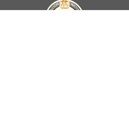
La Universidad UNAB es miembro activo del
Council for Advancement
and Support of Education
.