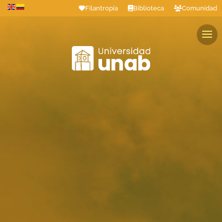
Filantropía
Biblioteca
Comunidad
Estudiantes
Profesores
Colaboradores
Graduados