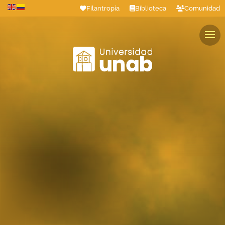
Filantropía
Biblioteca
Comunidad
Estudiantes
Profesores
Colaboradores
Graduados