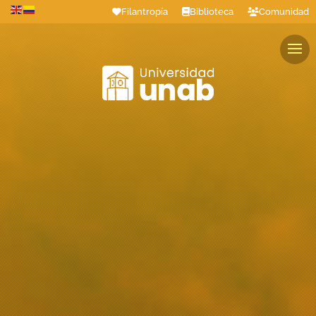
Filantropía
Biblioteca
Comunidad
Estudiantes
Profesores
Colaboradores
Graduados