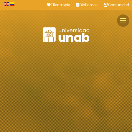
Filantropía
Biblioteca
Comunidad
Estudiantes
Profesores
Colaboradores
Graduados