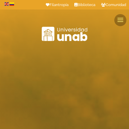
Filantropía
Biblioteca
Comunidad
Estudiantes
Profesores
Colaboradores
Graduados