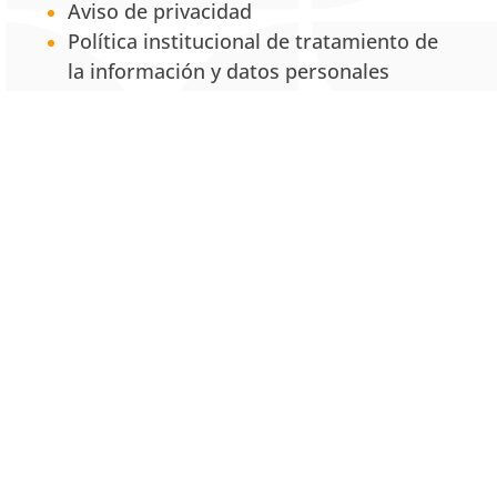
Aviso de privacidad
Política institucional de tratamiento de
la información y datos personales
Política de propiedad intelectual
Política Institucional para la Equidad de
Género
Servicios
Centro de Conciliación y Consultorio
Jurídico
Centro de Desarrollo Empresarial
MRS: Mixed Reality Simulation
UNAB Creative
Estación 42
La Tienda UNAB