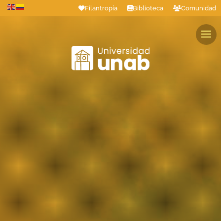
Filantropía
Biblioteca
Comunidad
Estudiantes
Profesores
Colaboradores
Graduados