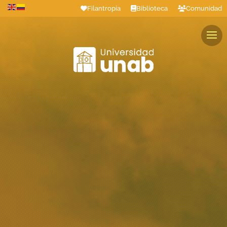
Filantropía
Biblioteca
Comunidad
Estudiantes
Profesores
Colaboradores
Graduados