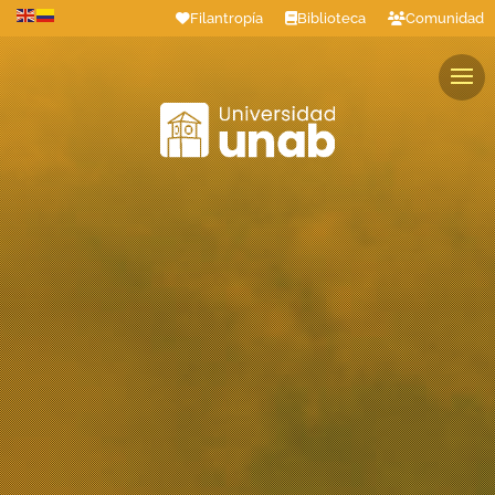
Filantropía
Biblioteca
Comunidad
Estudiantes
Profesores
Colaboradores
Graduados