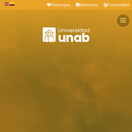
Filantropía
Biblioteca
Comunidad
Estudiantes
Profesores
Colaboradores
Graduados