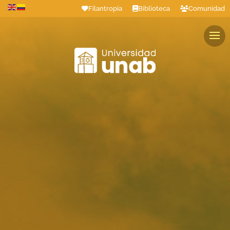
Filantropía
Biblioteca
Comunidad
Estudiantes
Profesores
Colaboradores
Graduados