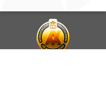
La Universidad UNAB es miembro activo del
Council for Advancement
and Support of Education
.