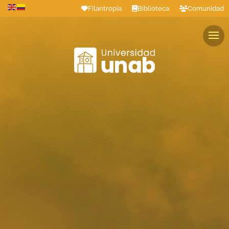
Filantropía
Biblioteca
Comunidad
Estudiantes
Profesores
Colaboradores
Graduados