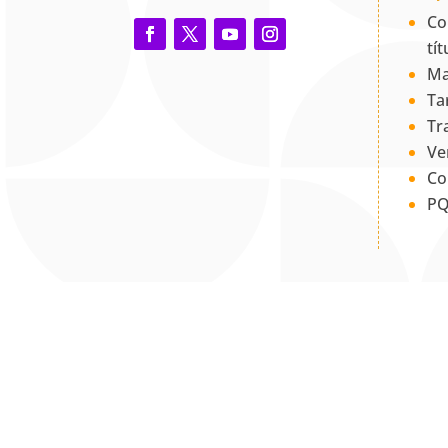
Co
tí
Ma
Ta
Tr
Ve
Co
PQ