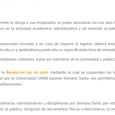
mente le otorga a sus empleados, es poder descansar los tres días
eso en la actividad académica, administrativa y de atención al pú
rmanecerán cerradas y en caso de requerir el ingreso, deberá en
b.edu.co y gestionhum@unab.edu.co, especificando hora de entrada 
tudiantes, visitantes, todos los miembros de la comunidad y público
 la
Resolución 797 de 2026
, mediante la cual se suspenden los 
ntan por la Universidad UNAB durante Semana Santa, nos permitimo
stitucionales*:
émicas, administrativas y disciplinarias por Semana Santa, por es
ón al público, recepción de documentos físicos o electrónicos, lo a