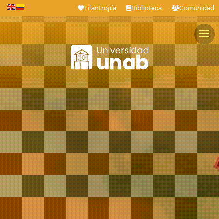
Filantropía
Biblioteca
Comunidad
Estudiantes
Profesores
Colaboradores
Graduados