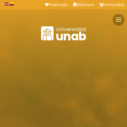
Filantropía
Biblioteca
Comunidad
Estudiantes
Profesores
Colaboradores
Graduados