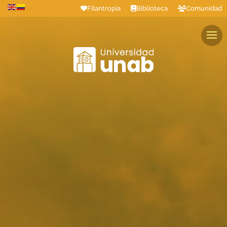
Filantropía
Biblioteca
Comunidad
Estudiantes
Profesores
Colaboradores
Graduados