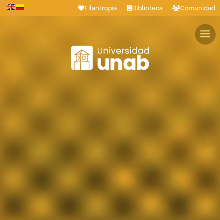
Filantropía
Biblioteca
Comunidad
Estudiantes
Profesores
Colaboradores
Graduados