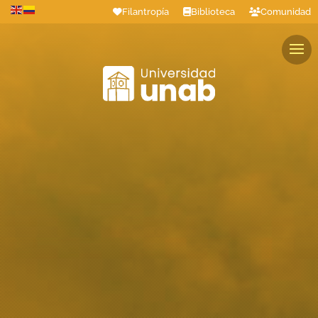
Filantropía
Biblioteca
Comunidad
Estudiantes
Profesores
Colaboradores
Graduados