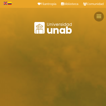
Filantropía
Biblioteca
Comunidad
Estudiantes
Profesores
Colaboradores
Graduados