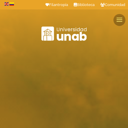
Filantropía
Biblioteca
Comunidad
Estudiantes
Profesores
Colaboradores
Graduados